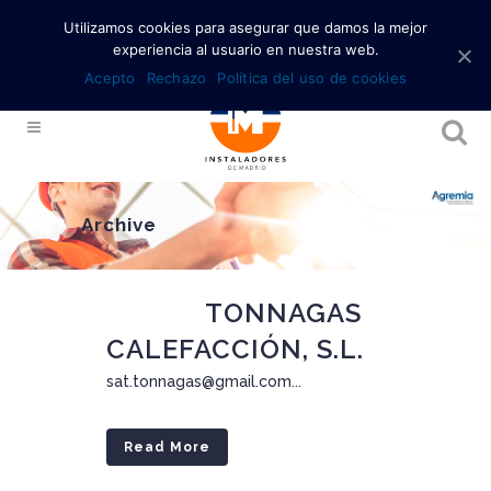
Utilizamos cookies para asegurar que damos la mejor
experiencia al usuario en nuestra web.
Acepto
Rechazo
Política del uso de cookies
Archive
09 Ene
TONNAGAS
CALEFACCIÓN, S.L.
sat.tonnagas@gmail.com...
Read More