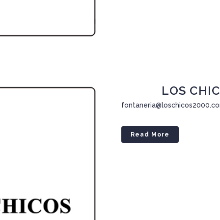
18 Dic
LOS CHICO
fontaneria@loschicos2000.com
Read More