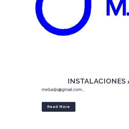
15 Sep
INSTALACIONES
melladjs@gmail.com...
Read More