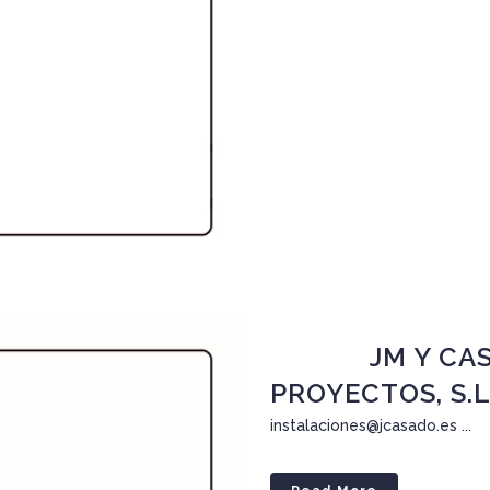
28 Nov
JM Y CA
PROYECTOS, S.L
instalaciones@jcasado.es ...