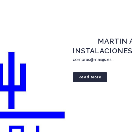
15 Abr
MARTIN 
INSTALACIONES,
compras@maiajs.es...
Read More