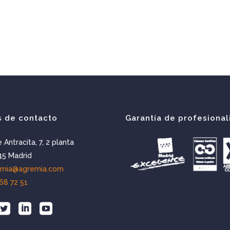
s de contacto
Garantía de profesional
e Antracita, 7, 2 planta
5 Madrid
emia@agremia.com
68 72 51