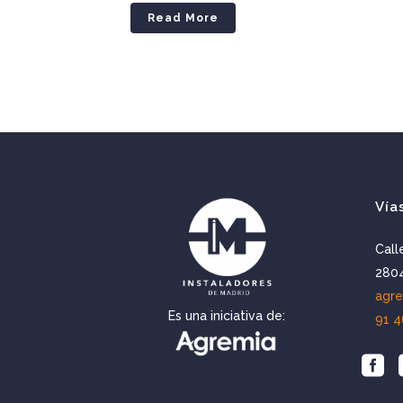
Read More
Vía
Call
2804
agr
Es una iniciativa de:
91 4