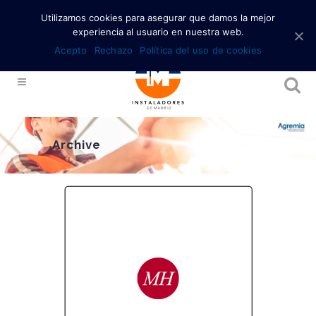
Utilizamos cookies para asegurar que damos la mejor
experiencia al usuario en nuestra web.
Acepto
Rechazo
Política del uso de cookies
Archive