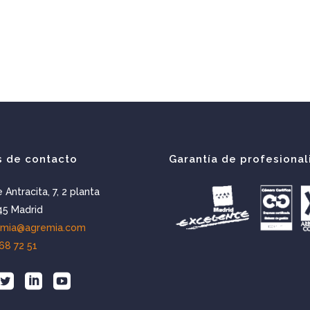
s de contacto
Garantía de profesional
e Antracita, 7, 2 planta
5 Madrid
emia@agremia.com
68 72 51