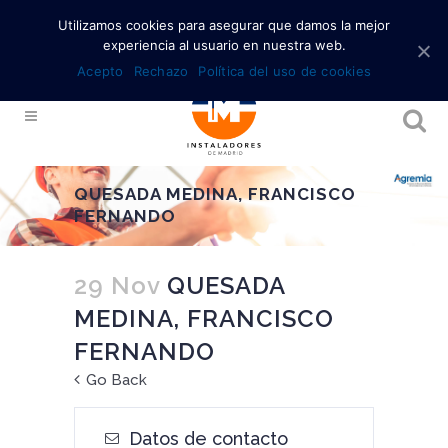
Utilizamos cookies para asegurar que damos la mejor
experiencia al usuario en nuestra web.
Acepto
Rechazo
Política del uso de cookies
QUESADA MEDINA, FRANCISCO
FERNANDO
29 Nov
QUESADA
MEDINA, FRANCISCO
FERNANDO
Go Back
Datos de contacto