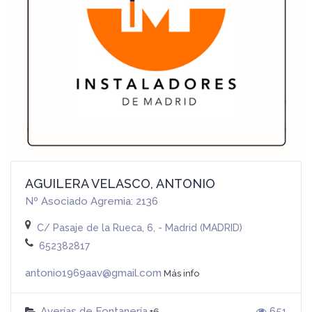
AGUILERA VELASCO, ANTONIO
Nº Asociado Agremia: 2136
C/ Pasaje de la Rueca, 6, - Madrid (MADRID)
652382817
antonio1969aav@gmail.com
Más info
Averías de Fontanería
651
+6