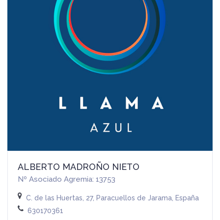
ALBERTO MADROÑO NIETO
Nº Asociado Agremia: 13753
C. de las Huertas, 27, Paracuellos de Jarama, España
630170361