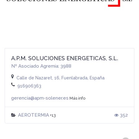
A.P.M. SOLUCIONES ENERGETICAS, S.L.
Nº Asociado Agremia: 3988
Calle de Nazaret, 16, Fuenlabrada, España
916906363
gerencia@apm-solener.es
Más info
AEROTERMIA
352
+13