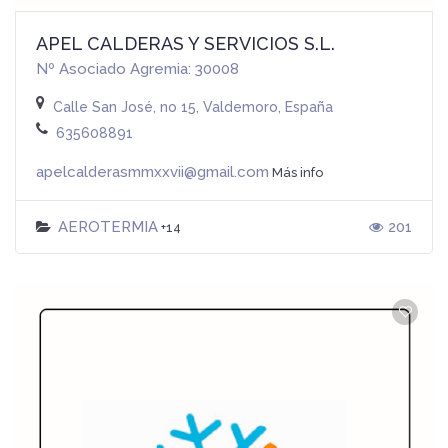
APEL CALDERAS Y SERVICIOS S.L.
Nº Asociado Agremia: 30008
Calle San José, no 15, Valdemoro, España
635608891
apelcalderasmmxxvii@gmail.com
Más info
AEROTERMIA
201
+14