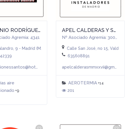
ANTONIO RODRÍGUEZ SANTOS | INSTALACIONES SANTOS
APEL CALDERAS Y SERVICIOS S.L.
ciado Agremia: 4341
Nº Asociado Agremia: 30008
D)
landro, 9 - Madrid (MADRID)
Calle San José, no 15, Valdemo
42339
635608891
instalacionessantos@hotmail.com
apelcalderasmmxxvii@gmail.com
Más info
ías aire
AEROTERMIA
+14
cionado
201
+9