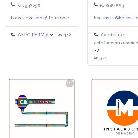
627936256
626081883
blazquezaljama@telefonica.net
baa-instal@hotmail
Más info
AEROTERMIA
448
Averías de
+8
calefacción o radia
+8
321