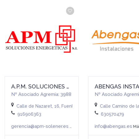
A.P.M. SOLUCIONES ENERGETICAS, S.L.
Nº Asociado Agremia: 3988
Nº Asociado Agremi
Calle de Nazaret, 16, Fuenlabrada, España
Calle Camino de l
916906363
630570479
gerencia@apm-solener.es
info@abengas.es
Más info
Más