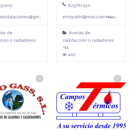
930200
629762450
bricogasinstalaciones@gmail.com
enriquebri@msn.com
s info
Más info
Más info
ías de
Averías de
ción o radiadores
calefacción o radiadores
+11
402