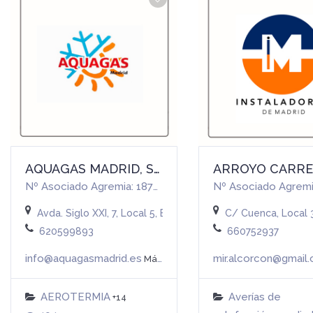
AQUAGAS MADRID, S.L.
Nº Asociado Agremia: 18790
Nº Asociado Agremi
Avda. Siglo XXI, 7, Local 5, Boadilla del Monte (MADRID)
C/ Cuenca, Local 
620599893
660752937
info@aquagasmadrid.es
mir.alcorcon@gmail
Más info
AEROTERMIA
Averías de
+14