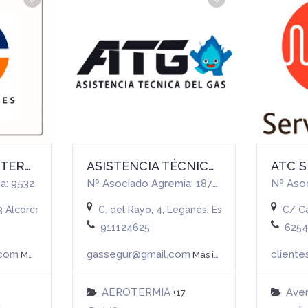
ARROYO CARRETERO, MARIO
ASISTENCIA TÉCNICA DEL GAS, S.L.
a: 9532
Nº Asociado Agremia: 18752
3 Alcorcón (MADRID)
C. del Rayo, 4, Leganés, España
C/ Ca
911124625
6254
.com
gassegur@gmail.com
client
Más info
Más info
AEROTERMIA
Aver
+17