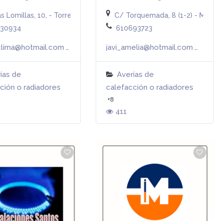
s Lomillas, 10, - Torrelaguna (MADRID)
C/ Torquemada, 8 (1-2) - Madri
830934
610693723
clima@hotmail.com
javi_amelia@hotmail.com
Más info
Más info
ías de
Averías de
ción o radiadores
calefacción o radiadores
+8
411