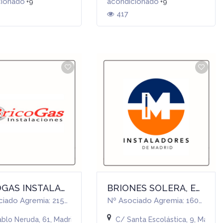
cionado
acondicionado
+9
+9
417
BRICOGAS INSTALACIONES, S.L.
BRIONES SOLERA, ENRIQUE
Nº Asociado Agremia: 21565
Nº Asociado Agremia: 16069
rid, España
ablo Neruda, 61, Madrid (MADRID)
C/ Santa Escolástica, 9, Madrid