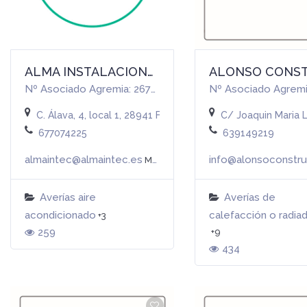
ALMA INSTALACIONES TÉCNICAS
Nº Asociado Agremia: 26791
Nº Asociado Agremi
C. Álava, 4, local 1, 28941 Fuenlabrada, España
C/ Joaquin Maria 
677074225
639149219
almaintec@almaintec.es
Más info
Averías aire
Averías de
acondicionado
calefacción o radia
+3
259
+9
434