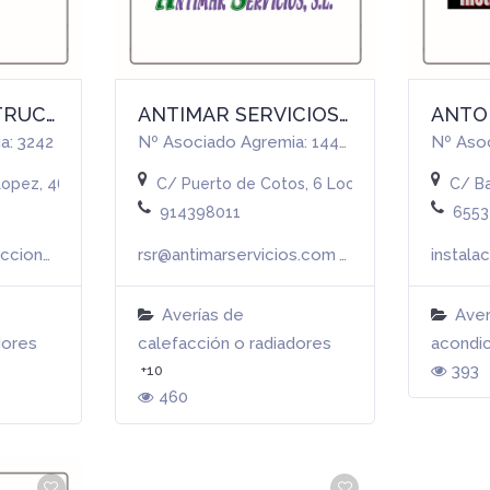
ALONSO CONSTRUCCIONES | Manuel Alonso González
ANTIMAR SERVICIOS, S.L.
a: 3242
Nº Asociado Agremia: 14499
Nº Aso
Lopez, 46, Madrid (MADRID)
C/ Puerto de Cotos, 6 Local , Madrid (MADRI
C/ Ba
914398011
6553
info@alonsoconstrucciones.es
rsr@antimarservicios.com
Más info
Más info
Averías de
Aver
dores
calefacción o radiadores
acondi
393
+10
460