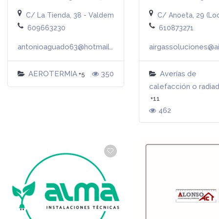
C/ La Tienda, 38 - Valdemorillo (MADRID)
C/ Anoeta, 29 (Loc
609663230
610873271
antonioaguado63@hotmail.com
Más info
AEROTERMIA
350
Averías de
+5
calefacción o radia
+11
462