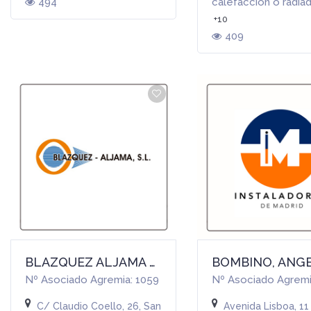
494
calefacción o radia
+10
409
BLAZQUEZ ALJAMA S.L.
Nº Asociado Agremia: 1059
Nº Asociado Agremi
C/ Claudio Coello, 26, San Lorenzo de El Escorial (MADRID
Avenida Lisboa, 11