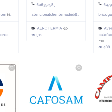
606352585
647
.com
atencionalclientemadrid@boraenergia.com
Más info
Má
AEROTERMIA
Aver
+20
dores
511
calefac
+10
488