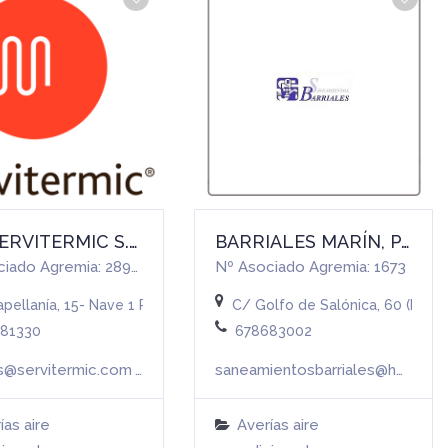
ATC SERVITERMIC S.L.
BARRIALES MARÍN, PABLO | SANEAMIENTOS BARRIALES
Nº Asociado Agremia: 28948
Nº Asociado Agremia: 1673
pellanía, 15- Nave 1 Pol. Industrial Capellanía- Moralzarzal (Madrid
C/ Golfo de Salónica, 60 (MADR
81330
678683002
es@servitermic.com
saneamientosbarriales@hotmail.com
Más info
ías aire
Averías aire