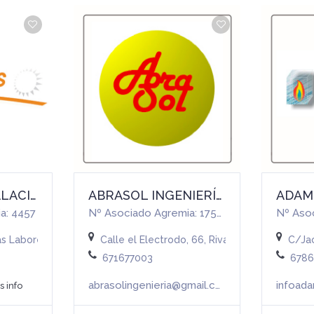
ABENGAS INSTALACIONES, S.L.
ABRASOL INGENIERÍA, S.L.
a: 4457
Nº Asociado Agremia: 17592
Nº Aso
as Labores, 29, Guadarrama, España
Calle el Electrodo, 66, Rivas-Vaciamadrid, E
C/Jac
671677003
678
abrasolingenieria@gmail.com
infoad
 info
Más info