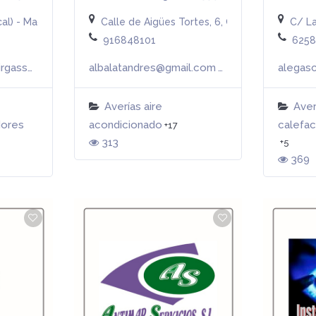
al) - Madrid (MADRID)
Calle de Aigües Tortes, 6, Getafe, España
C/ La
916848101
625
airgassoluciones@airgassoluciones.es
albalatandres@gmail.com
alegas
Más info
Más info
Averías aire
Aver
dores
acondicionado
calefac
+17
313
+5
369