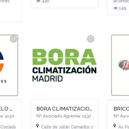
dores
440
acondi
149
BOMBINO, ANGELO ARTURO
BORA CLIMATIZACION MADRID, S.L.
a: 4150
Nº Asociado Agremia: 1537
)
 Coslada (Madrid)
Calle de Julián Camarillo, 53, 2 oficina 2, Mad
Av. P