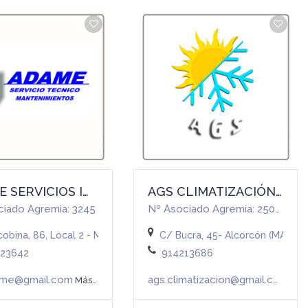
ADAME SERVICIOS INTEGRALES, S.L.
AGS CLIMATIZACIÓN Y CALDERAS, S.L.
ciado Agremia: 3245
Nº Asociado Agremia: 25026
spaña
obina, 86, Local 2 - Madrid (MADRID)
C/ Bucra, 45- Alcorcón (MADRID
623642
914213686
ame@gmail.com
ags.climatizacion@gmail.com
Más info
Más 