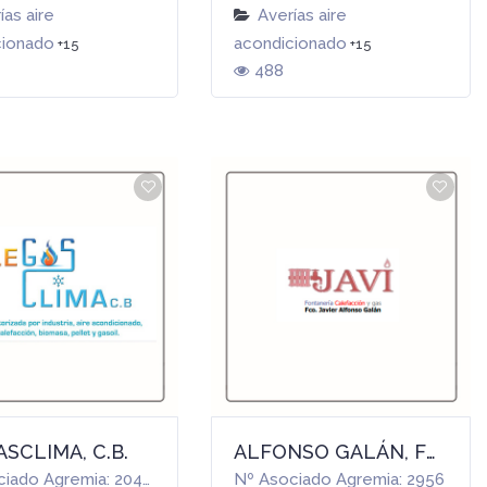
ías aire
Averías aire
cionado
acondicionado
+15
+15
488
SCLIMA, C.B.
ALFONSO GALÁN, FRANCISCO JAVIER
Nº Asociado Agremia: 20407
Nº Asociado Agremia: 2956