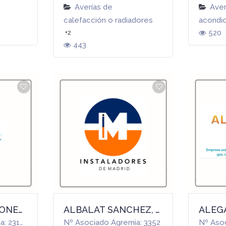
Averías de
Aver
calefacción o radiadores
acondi
520
+2
443
AIRGAS SOLUCIONES, S.L.
ALBALAT SANCHEZ, ANDRES
ALEGA
Nº Asociado Agremia: 23138
Nº Asociado Agremia: 3352