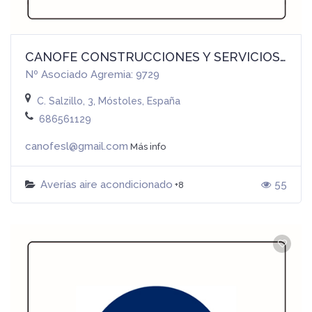
CANOFE CONSTRUCCIONES Y SERVICIOS, S.L.
Nº Asociado Agremia: 9729
C. Salzillo, 3, Móstoles, España
686561129
canofesl@gmail.com
Más info
Averías aire acondicionado
55
+8