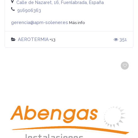
Calle de Nazaret, 16, Fuenlabrada, España
916906363
gerencia@apm-solener.es
Más info
AEROTERMIA
351
+13