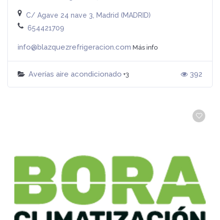
C/ Agave 24 nave 3, Madrid (MADRID)
654421709
info@blazquezrefrigeracion.com
Más info
Averías aire acondicionado
392
+3