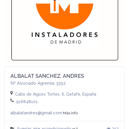
ALBALAT SANCHEZ, ANDRES
Nº Asociado Agremia: 3352
Calle de Aigües Tortes, 6, Getafe, España
916848101
albalatandres@gmail.com
Más info
Averías aire acondicionado
313
+17