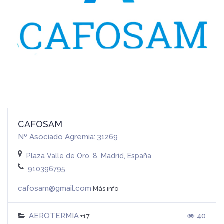
CAFOSAM
Nº Asociado Agremia: 31269
Plaza Valle de Oro, 8, Madrid, España
910396795
cafosam@gmail.com
Más info
AEROTERMIA
40
+17