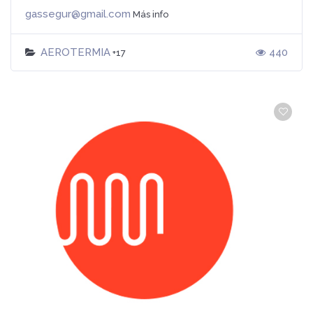
gassegur@gmail.com
Más info
AEROTERMIA
440
+17