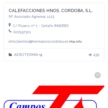
CALEFACCIONES HNOS. CORDOBA, S.L.
Nº Asociado Agremia: 1123
C/ Pizarro, nº 7, - Getafe (MADRID)
607597301
infoclientes@hermanoscordoba.es
Más info
AEROTERMIA
439
+9