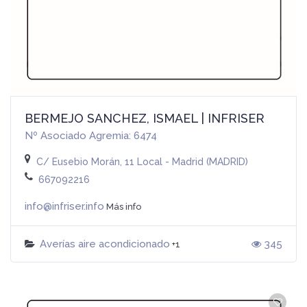
BERMEJO SANCHEZ, ISMAEL | INFRISER
Nº Asociado Agremia: 6474
C/ Eusebio Morán, 11 Local - Madrid (MADRID)
667092216
info@infriser.info
Más info
Averías aire acondicionado
345
+1