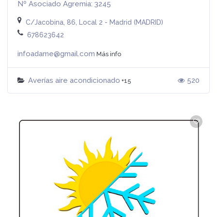
Nº Asociado Agremia: 3245
C/Jacobina, 86, Local 2 - Madrid (MADRID)
678623642
infoadame@gmail.com
Más info
Averías aire acondicionado
520
+15