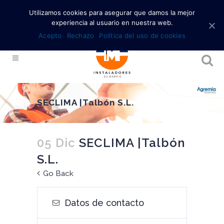
Utilizamos cookies para asegurar que damos la mejor
experiencia al usuario en nuestra web.
Acepto
Rechazo
Política del uso de cookies
SECLIMA |Talbón S.L.
05 Dic
SECLIMA |Talbón
S.L.
Go Back
Datos de contacto