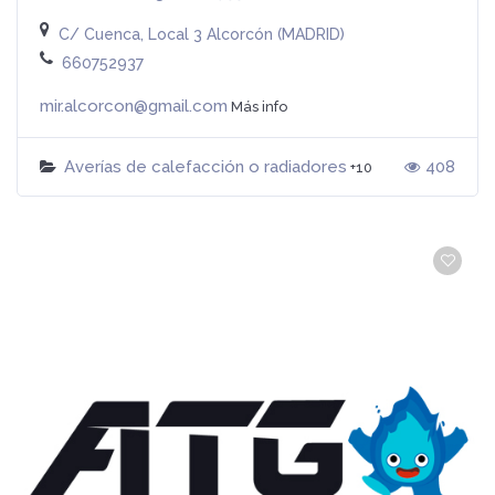
C/ Cuenca, Local 3 Alcorcón (MADRID)
660752937
mir.alcorcon@gmail.com
Más info
Averías de calefacción o radiadores
408
+10