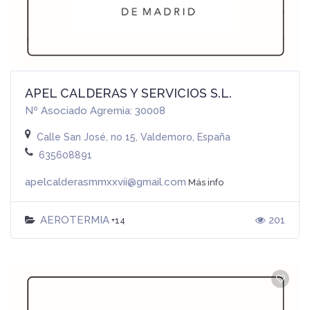
APEL CALDERAS Y SERVICIOS S.L.
Nº Asociado Agremia: 30008
Calle San José, no 15, Valdemoro, España
635608891
apelcalderasmmxxvii@gmail.com
Más info
AEROTERMIA
201
+14