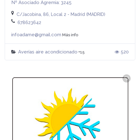
Nº Asociado Agremia: 3245
C/Jacobina, 86, Local 2 - Madrid (MADRID)
678623642
infoadame@gmail.com
Más info
Averías aire acondicionado
520
+15