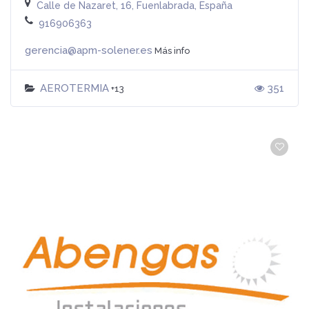
Calle de Nazaret, 16, Fuenlabrada, España
916906363
gerencia@apm-solener.es
Más info
AEROTERMIA
351
+13