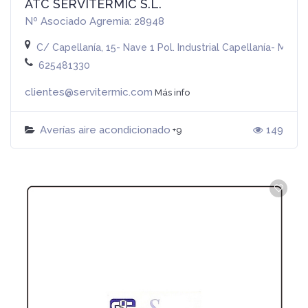
ATC SERVITERMIC S.L.
Nº Asociado Agremia: 28948
C/ Capellanía, 15- Nave 1 Pol. Industrial Capellanía- Moral
625481330
clientes@servitermic.com
Más info
Averías aire acondicionado
149
+9