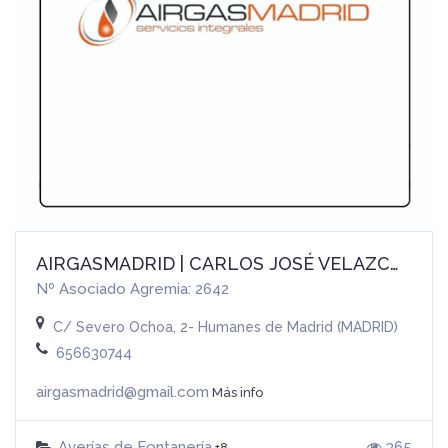
AIRGASMADRID | CARLOS JOSÉ VELAZCO ZUMARÁN
Nº Asociado Agremia: 2642
C/ Severo Ochoa, 2- Humanes de Madrid (MADRID)
656630744
airgasmadrid@gmail.com
Más info
Averías de Fontanería
365
+8