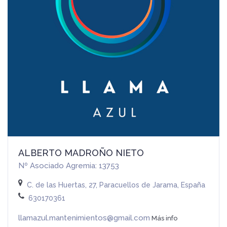
ALBERTO MADROÑO NIETO
Nº Asociado Agremia: 13753
C. de las Huertas, 27, Paracuellos de Jarama, España
630170361
llamazul.mantenimientos@gmail.com
Más info