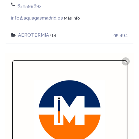
620599893
info@aquagasmadrid.es
Más info
AEROTERMIA
494
+14