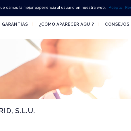
que damos la mejor experiencia al usuario en nuestra web.
Acepto
Re
GARANTÍAS
¿CÓMO APARECER AQUÍ?
CONSEJOS
D, S.L.U.