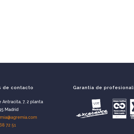
s de contacto
Garantía de profesional
e Antracita, 7, 2 planta
5 Madrid
emia@agremia.com
68 72 51