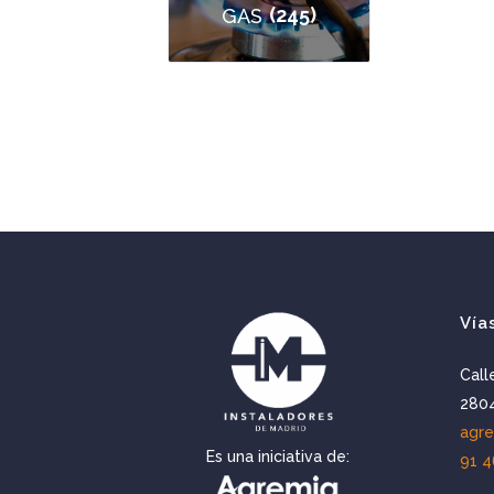
(245)
GAS
Vía
Call
2804
agr
Es una iniciativa de:
91 4