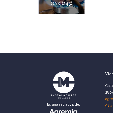
(245)
GAS
Vía
Call
2804
agr
Es una iniciativa de:
91 4