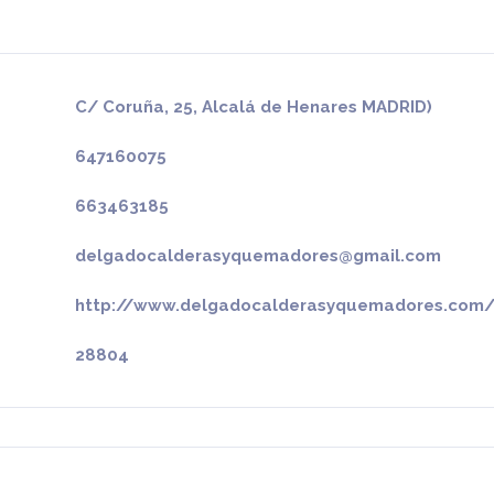
C/ Coruña, 25, Alcalá de Henares MADRID)
647160075
663463185
delgadocalderasyquemadores@gmail.com
http://www.delgadocalderasyquemadores.com
28804