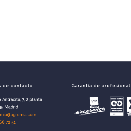
s de contacto
Garantía de profesional
e Antracita, 7, 2 planta
5 Madrid
emia@agremia.com
68 72 51