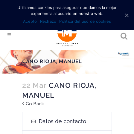
Utilizamos cookies para asegurar que damos la mejor
experiencia al usuario en nuestra web.
Acepto
Rechazo
Política del uso de cookies
CANO RIOJA, MANUEL
22 Mar
CANO RIOJA,
MANUEL
Go Back
Datos de contacto