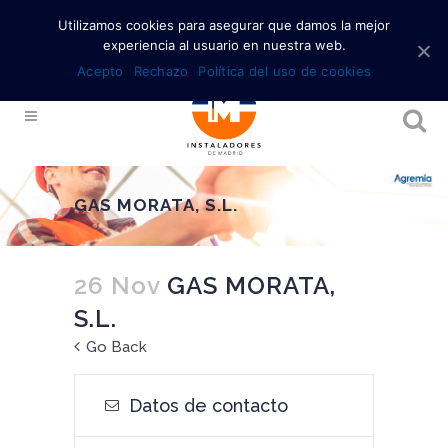
Utilizamos cookies para asegurar que damos la mejor
experiencia al usuario en nuestra web.
Acepto
Rechazo
Política del uso de cookies
GAS MORATA, S.L.
26 Nov
GAS MORATA,
S.L.
Go Back
Datos de contacto