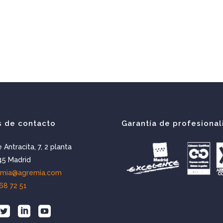
s de contacto
Garantía de profesional
e Antracita, 7, 2 planta
5 Madrid
emia@agremia.com
68 72 51