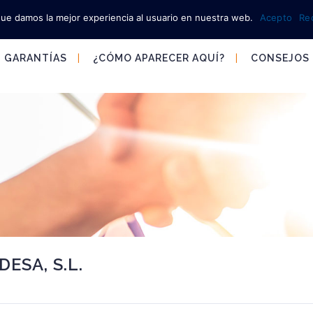
que damos la mejor experiencia al usuario en nuestra web.
Acepto
Re
GARANTÍAS
¿CÓMO APARECER AQUÍ?
CONSEJOS
ESA, S.L.