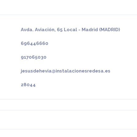
Avda. Aviación, 65 Local - Madrid (MADRID)
696446660
917065030
jesusdehevia@instalacionesredesa.es
28044