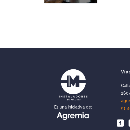
Vía
Call
2804
agr
Es una iniciativa de:
91 4