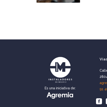
Vía
Call
2804
agr
Es una iniciativa de:
91 4