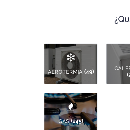
¿Qu
CALE
(49)
AEROTERMIA
(
(245)
GAS