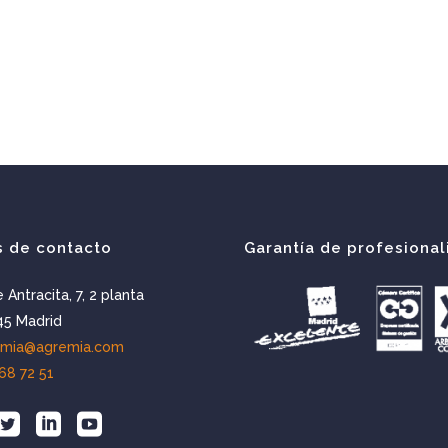
s de contacto
Garantía de profesional
e Antracita, 7, 2 planta
5 Madrid
emia@agremia.com
68 72 51