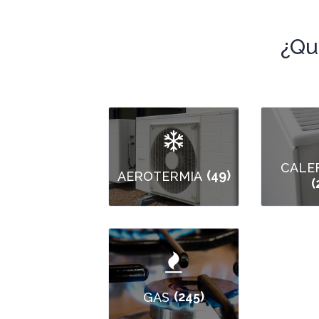
¿Qu
CALE
(49)
AEROTERMIA
(
(245)
GAS