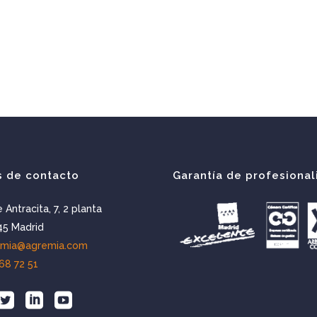
s de contacto
Garantía de profesional
e Antracita, 7, 2 planta
5 Madrid
emia@agremia.com
68 72 51