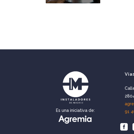
Vía
Call
2804
agr
Es una iniciativa de:
91 4