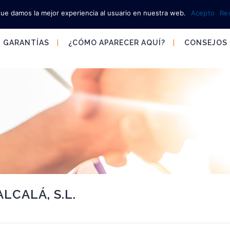
que damos la mejor experiencia al usuario en nuestra web.
Acepto
Re
GARANTÍAS
¿CÓMO APARECER AQUÍ?
CONSEJOS
LCALÁ, S.L.