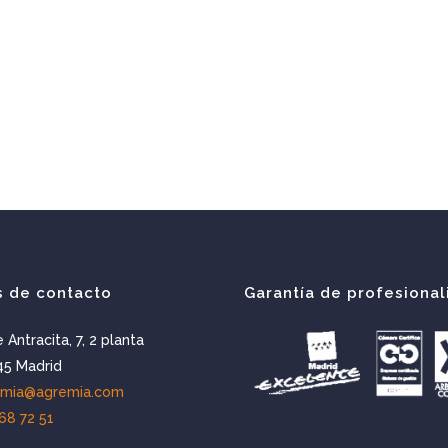
s de contacto
Garantía de profesional
e Antracita, 7, 2 planta
5 Madrid
emia@agremia.com
68 72 51