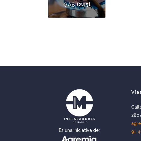
(245)
GAS
Vía
Call
2804
agr
Es una iniciativa de:
91 4