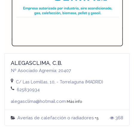
ALEGASCLIMA, C.B.
Nº Asociado Agremia: 20407
C/ Las Lomillas, 10, - Torrelaguna (MADRID)
625830934
alegasclima@hotmail.com
Más info
Averías de calefacción o radiadores
368
+5