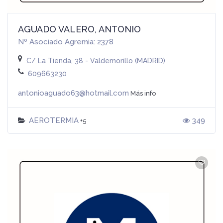
AGUADO VALERO, ANTONIO
Nº Asociado Agremia: 2378
C/ La Tienda, 38 - Valdemorillo (MADRID)
609663230
antonioaguado63@hotmail.com
Más info
AEROTERMIA
349
+5