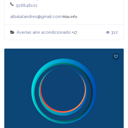
916848101
albalatandres@gmail.com
Más info
Averías aire acondicionado
312
+17