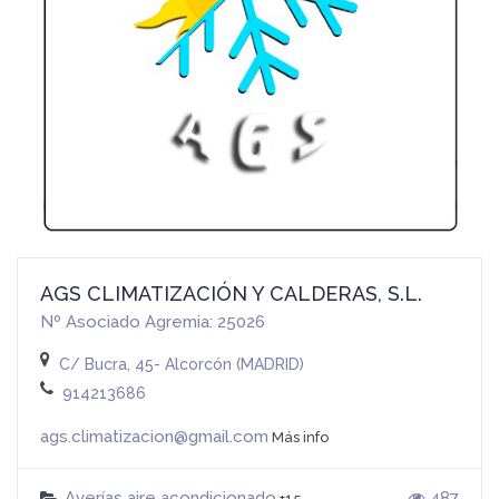
AGS CLIMATIZACIÓN Y CALDERAS, S.L.
Nº Asociado Agremia: 25026
C/ Bucra, 45- Alcorcón (MADRID)
914213686
ags.climatizacion@gmail.com
Más info
Averías aire acondicionado
487
+15