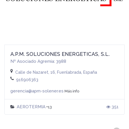
A.P.M. SOLUCIONES ENERGETICAS, S.L.
Nº Asociado Agremia: 3988
Calle de Nazaret, 16, Fuenlabrada, España
916906363
gerencia@apm-solener.es
Más info
AEROTERMIA
351
+13